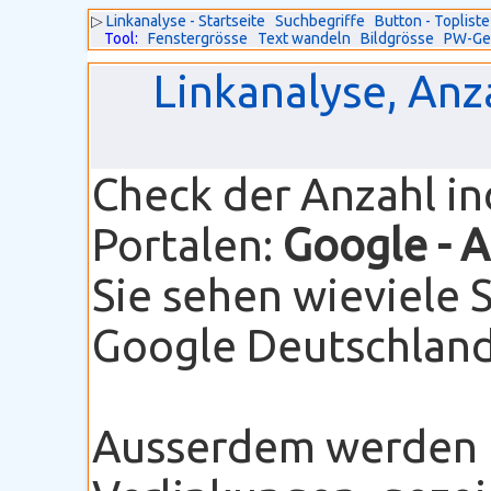
▷
Linkanalyse - Startseite
Suchbegriffe
Button - Topliste
Tool:
Fenstergrösse
Text wandeln
Bildgrösse
PW-Ge
Linkanalyse, Anz
Check der Anzahl i
Portalen:
Google
- 
Sie sehen wieviele 
Google Deutschland 
Ausserdem werden I