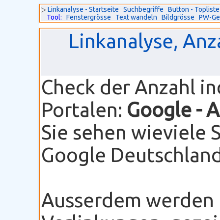
▷
Linkanalyse - Startseite
Suchbegriffe
Button - Topliste
Tool:
Fenstergrösse
Text wandeln
Bildgrösse
PW-Ge
Linkanalyse, Anz
Check der Anzahl i
Portalen:
Google
- 
Sie sehen wieviele 
Google Deutschland 
Ausserdem werden I