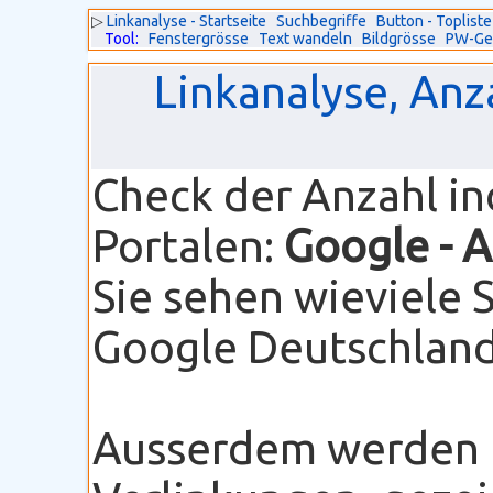
▷
Linkanalyse - Startseite
Suchbegriffe
Button - Topliste
Tool:
Fenstergrösse
Text wandeln
Bildgrösse
PW-Ge
Linkanalyse, Anz
Check der Anzahl i
Portalen:
Google
- 
Sie sehen wieviele 
Google Deutschland 
Ausserdem werden I