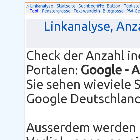
▷
Linkanalyse - Startseite
Suchbegriffe
Button - Topliste
Tool:
Fenstergrösse
Text wandeln
Bildgrösse
PW-Ge
Linkanalyse, Anz
Check der Anzahl i
Portalen:
Google
- 
Sie sehen wieviele 
Google Deutschland 
Ausserdem werden I