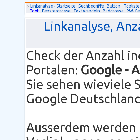
▷
Linkanalyse - Startseite
Suchbegriffe
Button - Topliste
Tool:
Fenstergrösse
Text wandeln
Bildgrösse
PW-Ge
Linkanalyse, Anz
Check der Anzahl i
Portalen:
Google
- 
Sie sehen wieviele 
Google Deutschland 
Ausserdem werden I