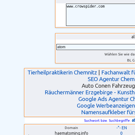
a
Wählen Sie wie da
BL G
Tierheilpraktikerin Chemnitz
|
Fachanwalt fü
SEO Agentur Chem
Auto Conen Fahrzeu
Räuchermänner Erzgebirge - Kunsth
Google Ads Agentur C
Google Werbeanzeigen
Namensaufkleber für
a
Suchwort bzw. Suchbegriffe:
-"- EN
Domain
haematoming.info
0