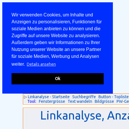
Wir verwenden Cookies, um Inhalte und
Anzeigen zu personalisieren, Funktionen für
soziale Medien anbieten zu können und die
Zugriffe auf unsere Website zu analysieren.
Außerdem geben wir Informationen zu Ihrer
Nutzung unserer Website an unsere Partner
für soziale Medien, Werbung und Analysen
weiter.
Details ansehen
Ok
▷
Linkanalyse - Startseite
Suchbegriffe
Button - Topliste
Tool:
Fenstergrösse
Text wandeln
Bildgrösse
PW-Ge
Linkanalyse, Anz