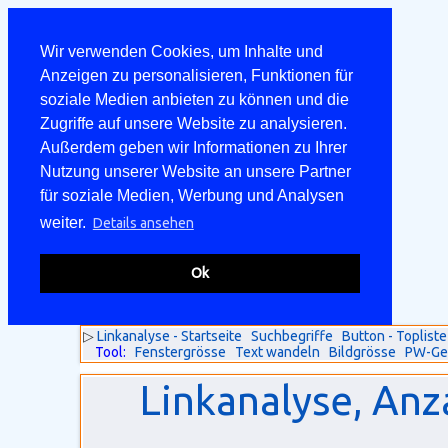
Wir verwenden Cookies, um Inhalte und
Anzeigen zu personalisieren, Funktionen für
soziale Medien anbieten zu können und die
Zugriffe auf unsere Website zu analysieren.
Außerdem geben wir Informationen zu Ihrer
Nutzung unserer Website an unsere Partner
für soziale Medien, Werbung und Analysen
weiter.
Details ansehen
Ok
▷
Linkanalyse - Startseite
Suchbegriffe
Button - Topliste
Tool:
Fenstergrösse
Text wandeln
Bildgrösse
PW-Ge
Linkanalyse, Anz