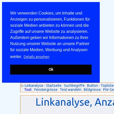
Wir verwenden Cookies, um Inhalte und
Anzeigen zu personalisieren, Funktionen für
soziale Medien anbieten zu können und die
Zugriffe auf unsere Website zu analysieren.
Außerdem geben wir Informationen zu Ihrer
Nutzung unserer Website an unsere Partner
für soziale Medien, Werbung und Analysen
weiter.
Details ansehen
Ok
▷
Linkanalyse - Startseite
Suchbegriffe
Button - Topliste
Tool:
Fenstergrösse
Text wandeln
Bildgrösse
PW-Ge
Linkanalyse, Anz