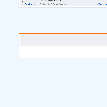
casinoboni.net
0
1.
Online
BL-Rank
110
Pkt. & 0 Btn. Views