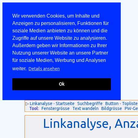
Wir verwenden Cookies, um Inhalte und
Anzeigen zu personalisieren, Funktionen für
soziale Medien anbieten zu können und die
Zugriffe auf unsere Website zu analysieren.
Außerdem geben wir Informationen zu Ihrer
Nutzung unserer Website an unsere Partner
für soziale Medien, Werbung und Analysen
weiter.
Details ansehen
Ok
▷
Linkanalyse - Startseite
Suchbegriffe
Button - Topliste
Tool:
Fenstergrösse
Text wandeln
Bildgrösse
PW-Ge
Linkanalyse, Anz