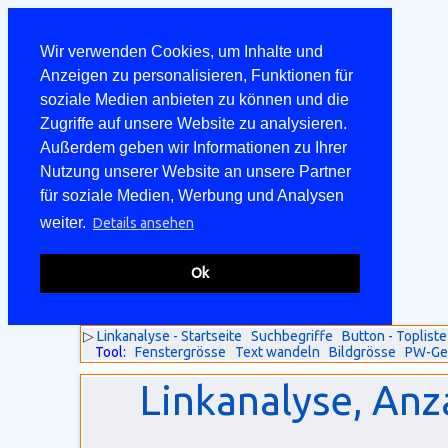
Wir verwenden Cookies, um Inhalte und
Anzeigen zu personalisieren, Funktionen für
soziale Medien anbieten zu können und die
Zugriffe auf unsere Website zu analysieren.
Außerdem geben wir Informationen zu Ihrer
Nutzung unserer Website an unsere Partner
für soziale Medien, Werbung und Analysen
weiter.
Details ansehen
Ok
▷
Linkanalyse - Startseite
Suchbegriffe
Button - Topliste
Tool:
Fenstergrösse
Text wandeln
Bildgrösse
PW-Ge
Linkanalyse, Anz