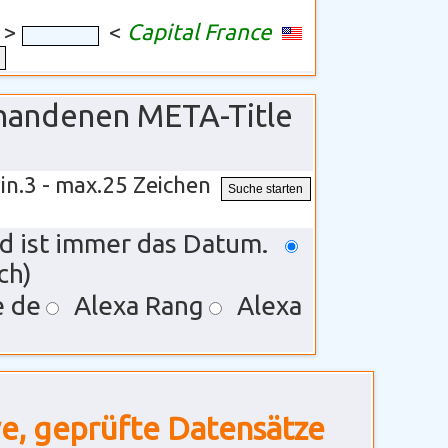
>
<
Capital France
rhandenen META-Title
in.3 - max.25 Zeichen
rd ist immer das Datum.
ch)
e de
Alexa Rang
Alexa
ve, geprüfte Datensätze