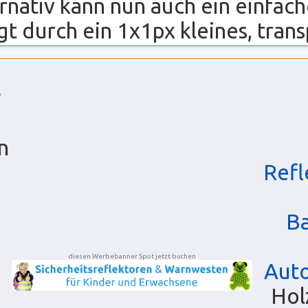
ernativ kann nun auch ein einfa
t durch ein 1x1px kleines, transp
n
Refl
B
diesen Werbebanner Spot jetzt buchen
Auto
Hol