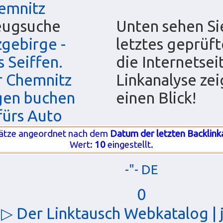
emnitz
eugsuche
Unten sehen Sie
gebirge -
letztes geprüft
 Seiffen.
die Internetsei
r Chemnitz
Linkanalyse zei
gen buchen
einen Blick!
fürs Auto
ätze angeordnet nach dem
Datum der letzten Backlink
Wert:
10
eingestellt.
-"- DE
0
▷ Der Linktausch Webkatalog | j