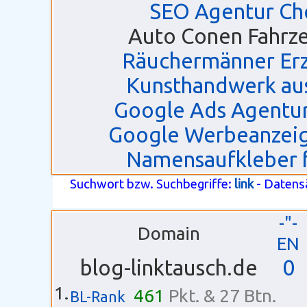
SEO Agentur Ch
Auto Conen Fahrz
Räuchermänner Erz
Kunsthandwerk aus
Google Ads Agentu
Google Werbeanzei
Namensaufkleber 
Suchwort bzw. Suchbegriffe:
link
- Datens
-"-
Domain
EN
blog-linktausch.de
0
1.
461
Pkt. & 27 Btn.
BL-Rank