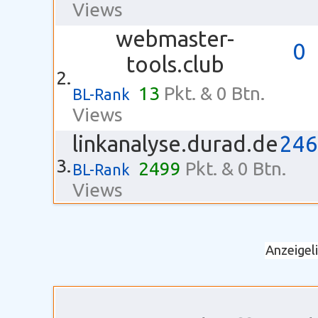
Views
webmaster-
0
tools.club
2.
13
Pkt. & 0 Btn.
BL-Rank
Views
linkanalyse.durad.de
246
3.
2499
Pkt. & 0 Btn.
BL-Rank
Views
Anzeigel