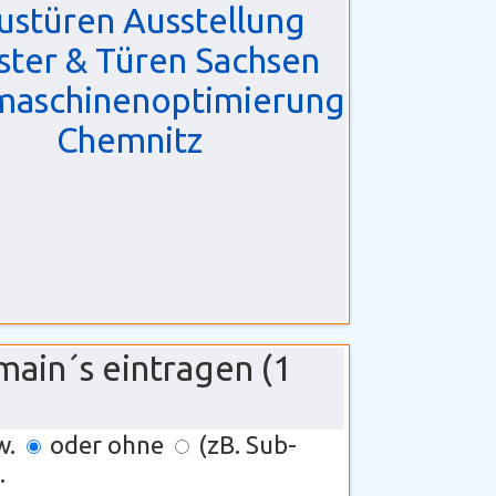
ustüren Ausstellung
ster & Türen Sachsen
maschinenoptimierung
Chemnitz
main´s eintragen (1
w.
oder ohne
(zB. Sub-
.