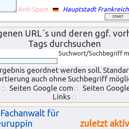
Anti-Spam
Hauptstadt Frankreich
ragenen URL´s und deren ggf. vo
Tags durchsuchen
Suchwort/Suchbegriff m
rgebnis geordnet werden soll. Standa
ortierung auch ohne Suchbegriff mögli
Seiten Google com
Seiten Googl
Links
|
Fachanwalt für
euruppin
zuletzt akti