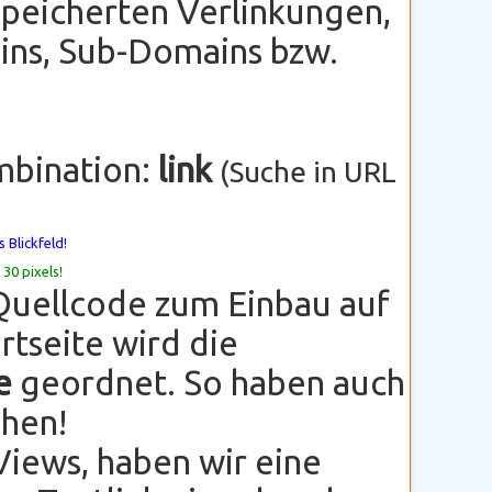
peicherten Verlinkungen,
ns, Sub-Domains bzw.
mbination:
link
(Suche in URL
 Blickfeld!
 30 pixels!
Quellcode zum Einbau auf
rtseite wird die
e
geordnet. So haben auch
ehen!
Views, haben wir eine