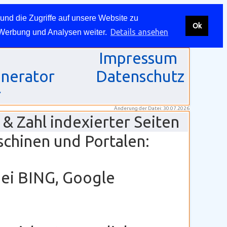
und die Zugriffe auf unsere Website zu
Ok
Details ansehen
 Werbung und Analysen weiter.
Impressum
nerator
Datenschutz
r
Änderung der Datei: 30.07.2026
& Zahl indexierter Seiten
schinen und Portalen:
bei BING, Google