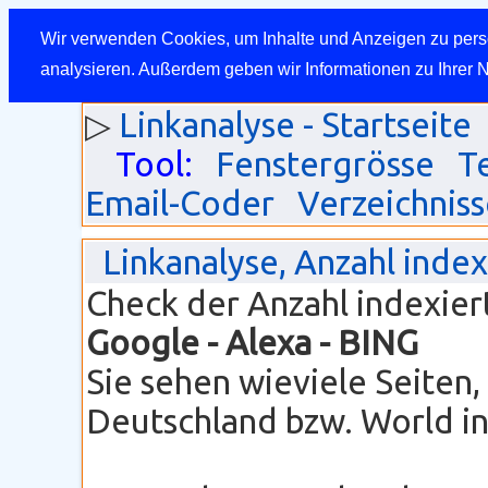
Wir verwenden Cookies, um Inhalte und Anzeigen zu perso
analysieren. Außerdem geben wir Informationen zu Ihrer 
▷
Linkanalyse - Startseite
Tool:
Fenstergrösse
T
Email-Coder
Verzeichniss
Linkanalyse, Anzahl inde
Check der Anzahl indexier
Google
- Alexa - BING
Sie sehen wieviele Seiten
Deutschland bzw. World ind