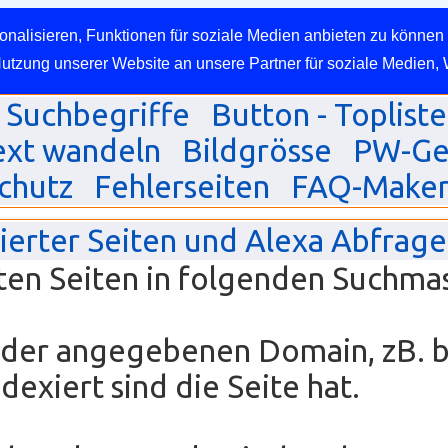
nalisieren, Funktionen für soziale Medien anbieten zu können 
Nutzung unserer Website an unsere Partner für soziale Medien,
Suchbegriffe
Button - Topliste
ext wandeln
Bildgrösse
PW-Ge
chutz
Fehlerseiten
FAQ-Make
xierter Seiten und Alexa Abfrage
ten Seiten in folgenden Suchma
, der angegebenen Domain, zB. 
exiert sind die Seite hat.