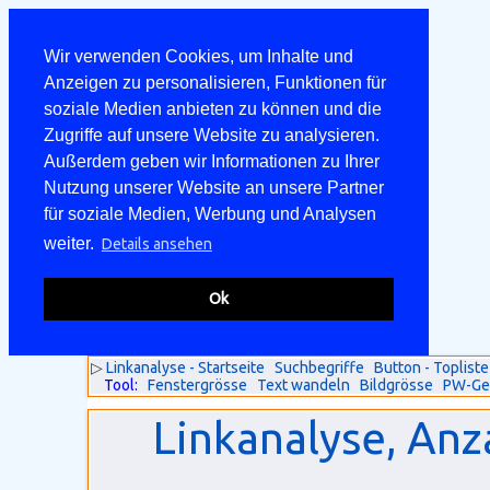
Wir verwenden Cookies, um Inhalte und
Anzeigen zu personalisieren, Funktionen für
soziale Medien anbieten zu können und die
Zugriffe auf unsere Website zu analysieren.
Außerdem geben wir Informationen zu Ihrer
Nutzung unserer Website an unsere Partner
für soziale Medien, Werbung und Analysen
weiter.
Details ansehen
Ok
▷
Linkanalyse - Startseite
Suchbegriffe
Button - Topliste
Tool:
Fenstergrösse
Text wandeln
Bildgrösse
PW-Ge
Linkanalyse, Anz