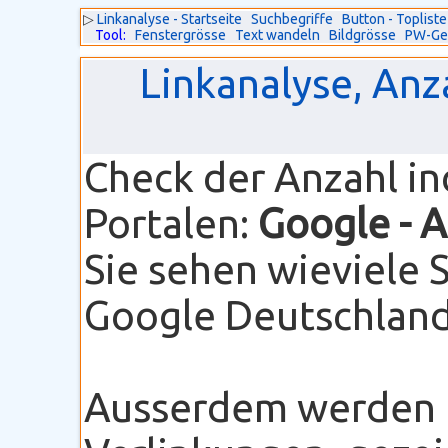
▷
Linkanalyse - Startseite
Suchbegriffe
Button - Topliste
Tool:
Fenstergrösse
Text wandeln
Bildgrösse
PW-Ge
Linkanalyse, Anz
Check der Anzahl i
Portalen:
Google
- 
Sie sehen wieviele 
Google Deutschland 
Ausserdem werden I