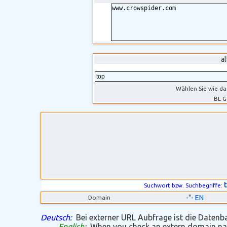
a
Wählen Sie wie da
BL G
Suchwort bzw. Suchbegriffe:
-"- EN
Domain
Deutsch
:
Bei externer URL Aubfrage ist die Datenban
English
:
When you check an extern domain name 