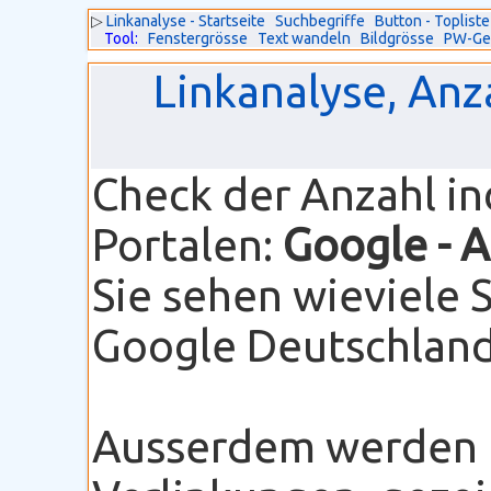
▷
Linkanalyse - Startseite
Suchbegriffe
Button - Topliste
Tool:
Fenstergrösse
Text wandeln
Bildgrösse
PW-Ge
Linkanalyse, Anz
Check der Anzahl i
Portalen:
Google
- 
Sie sehen wieviele 
Google Deutschland 
Ausserdem werden I