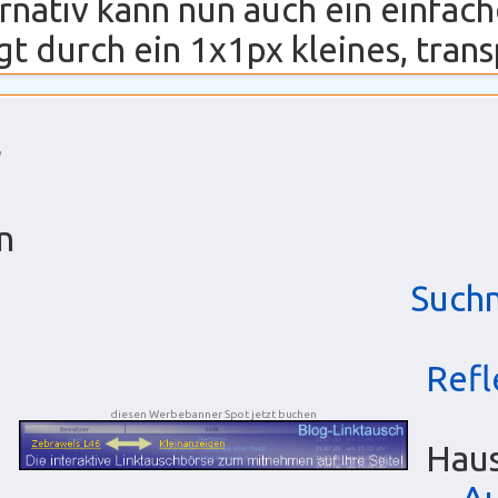
ernativ kann nun auch ein einfa
t durch ein 1x1px kleines, transp
n
Such
Refl
diesen Werbebanner Spot jetzt buchen
Haus