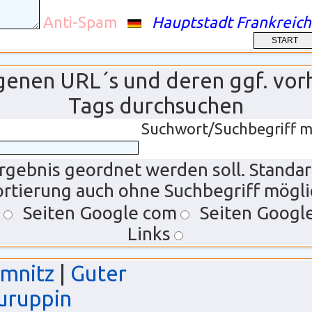
Anti-Spam
Hauptstadt Frankreich
ragenen URL´s und deren ggf. vo
Tags durchsuchen
Suchwort/Suchbegriff m
rgebnis geordnet werden soll. Standa
ortierung auch ohne Suchbegriff mögli
Seiten Google com
Seiten Googl
Links
emnitz
|
Guter
uruppin