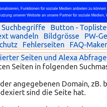
nalisieren, Funktionen für soziale Medien anbieten zu können 
Nutzung unserer Website an unsere Partner für soziale Medien,
Suchbegriffe
Button - Topliste
ext wandeln
Bildgrösse
PW-Ge
chutz
Fehlerseiten
FAQ-Make
xierter Seiten und Alexa Abfrage
ten Seiten in folgenden Suchma
, der angegebenen Domain, zB. 
exiert sind die Seite hat.