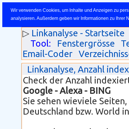
Wir verwenden Cookies, um Inhalte und Anzeigen zu perso
analysieren. Außerdem geben wir Informationen zu Ihrer 
▷
Linkanalyse - Startseite
Tool:
Fenstergrösse
T
Email-Coder
Verzeichniss
Linkanalyse, Anzahl inde
Check der Anzahl indexier
Google
- Alexa - BING
Sie sehen wieviele Seiten
Deutschland bzw. World ind