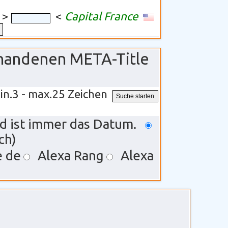
>
<
Capital France
rhandenen META-Title
in.3 - max.25 Zeichen
rd ist immer das Datum.
ch)
e de
Alexa Rang
Alexa