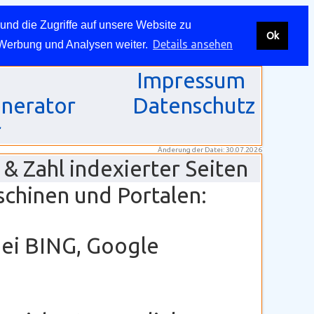
und die Zugriffe auf unsere Website zu
Ok
Details ansehen
 Werbung und Analysen weiter.
Impressum
nerator
Datenschutz
r
Änderung der Datei: 30.07.2026
& Zahl indexierter Seiten
schinen und Portalen:
bei BING, Google