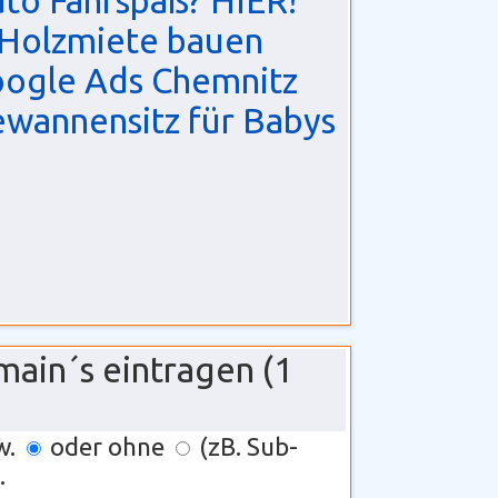
to Fahrspaß? HIER!
Holzmiete bauen
ogle Ads Chemnitz
wannensitz für Babys
main´s eintragen (1
w.
oder ohne
(zB. Sub-
.