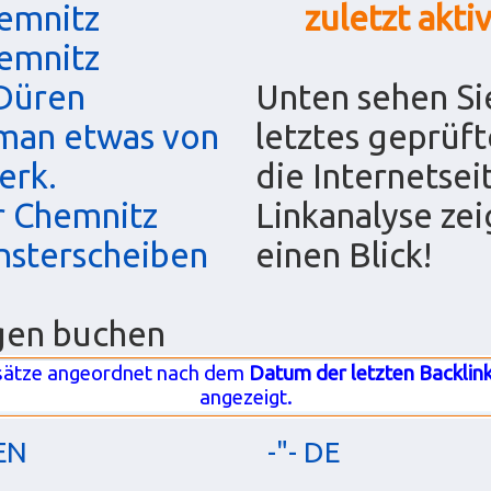
emnitz
zuletzt akti
emnitz
 Düren
Unten sehen Sie
 man etwas von
letztes geprüft
erk.
die Internetsei
r Chemnitz
Linkanalyse zei
nsterscheiben
einen Blick!
gen buchen
sätze angeordnet nach dem
Datum der letzten Backlin
angezeigt.
 EN
-"- DE