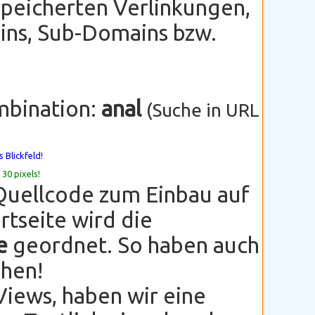
peicherten Verlinkungen,
ns, Sub-Domains bzw.
mbination:
anal
(Suche in URL
 Blickfeld!
 30 pixels!
Quellcode zum Einbau auf
rtseite wird die
e
geordnet. So haben auch
ehen!
Views, haben wir eine