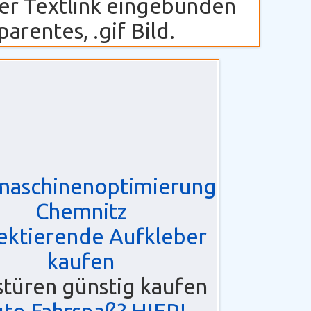
cher Textlink eingebunden
arentes, .gif Bild.
maschinenoptimierung
Chemnitz
ektierende Aufkleber
kaufen
türen günstig kaufen