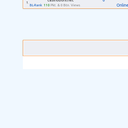
casinoboni.net
0
1.
Online
BL-Rank
110
Pkt. & 0 Btn. Views