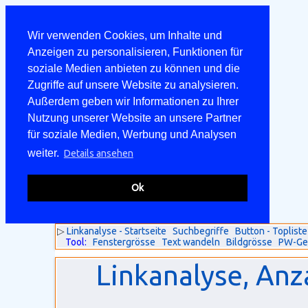
Wir verwenden Cookies, um Inhalte und
Anzeigen zu personalisieren, Funktionen für
soziale Medien anbieten zu können und die
Zugriffe auf unsere Website zu analysieren.
Außerdem geben wir Informationen zu Ihrer
Nutzung unserer Website an unsere Partner
für soziale Medien, Werbung und Analysen
weiter.
Details ansehen
Ok
▷
Linkanalyse - Startseite
Suchbegriffe
Button - Topliste
Tool:
Fenstergrösse
Text wandeln
Bildgrösse
PW-Ge
Linkanalyse, Anz