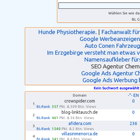
Wählen Sie wie da
BL G
Hunde Physiotherapie.
|
Fachanwalt für
Google Werbeanzeigen
Auto Conen Fahrzeu
Im Erzgebirge versteht man etwas 
Namensaufkleber für
SEO Agentur Chem
Google Ads Agentur C
Google Ads Werbung 
Kein Suchwort ausgewählt
-"- EN
Domain
crowspider.com
0
1.
BL-Rank
357
Pkt. & 309 Btn. Views
blog-linktausch.de
0
2.
BL-Rank
461
Pkt. & 36 Btn. Views
afidera.com
236
3.
BL-Rank
1540
Pkt. & 2 Btn. Views
villasinmenorca.de
0
4.
BL-Rank
341
Pkt. & 6 Btn. Views