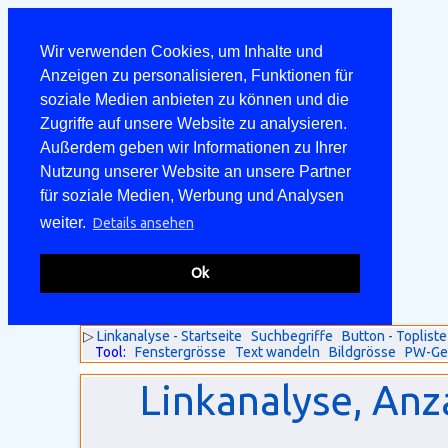
Wir verwenden Cookies, um Inhalte und
Anzeigen zu personalisieren, Funktionen für
soziale Medien anbieten zu können und die
Zugriffe auf unsere Website zu analysieren.
Außerdem geben wir Informationen zu Ihrer
Nutzung unserer Website an unsere Partner
für soziale Medien, Werbung und Analysen
weiter.
Details ansehen
Ok
▷
Linkanalyse - Startseite
Suchbegriffe
Button - Topliste
Tool:
Fenstergrösse
Text wandeln
Bildgrösse
PW-Ge
Linkanalyse, Anz