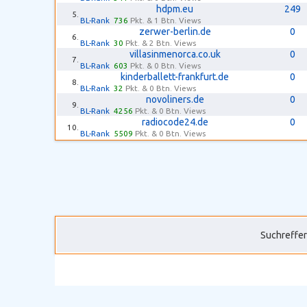
hdpm.eu
249
5.
BL-Rank
736
Pkt. & 1 Btn. Views
zerwer-berlin.de
0
6.
BL-Rank
30
Pkt. & 2 Btn. Views
villasinmenorca.co.uk
0
7.
BL-Rank
603
Pkt. & 0 Btn. Views
kinderballett-frankfurt.de
0
8.
BL-Rank
32
Pkt. & 0 Btn. Views
novoliners.de
0
9.
BL-Rank
4256
Pkt. & 0 Btn. Views
radiocode24.de
0
10.
BL-Rank
5509
Pkt. & 0 Btn. Views
Suchreffer