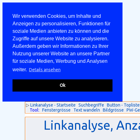
Wir verwenden Cookies, um Inhalte und
Anzeigen zu personalisieren, Funktionen für
soziale Medien anbieten zu können und die
Zugriffe auf unsere Website zu analysieren.
Außerdem geben wir Informationen zu Ihrer
Nutzung unserer Website an unsere Partner
für soziale Medien, Werbung und Analysen
weiter.
Details ansehen
Ok
▷
Linkanalyse - Startseite
Suchbegriffe
Button - Topliste
Tool:
Fenstergrösse
Text wandeln
Bildgrösse
PW-Ge
Linkanalyse, Anz