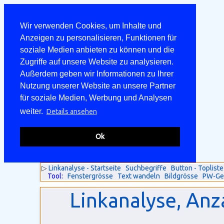
Wir verwenden Cookies, um Inhalte und
Anzeigen zu personalisieren, Funktionen für
soziale Medien anbieten zu können und die
Zugriffe auf unsere Website zu analysieren.
Außerdem geben wir Informationen zu Ihrer
Nutzung unserer Website an unsere Partner
für soziale Medien, Werbung und Analysen
weiter.
Details ansehen
Ok
▷
Linkanalyse - Startseite
Suchbegriffe
Button - Topliste
Tool:
Fenstergrösse
Text wandeln
Bildgrösse
PW-Ge
Linkanalyse, Anz