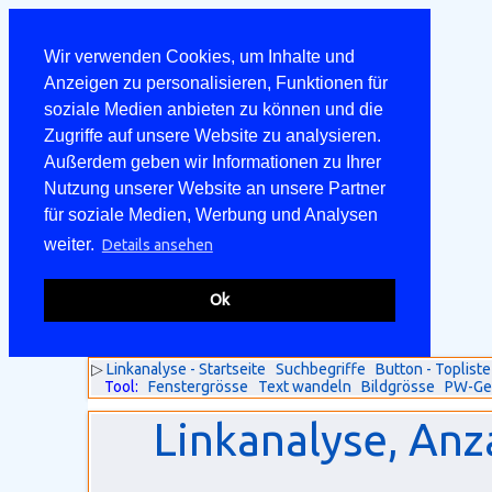
Wir verwenden Cookies, um Inhalte und
Anzeigen zu personalisieren, Funktionen für
soziale Medien anbieten zu können und die
Zugriffe auf unsere Website zu analysieren.
Außerdem geben wir Informationen zu Ihrer
Nutzung unserer Website an unsere Partner
für soziale Medien, Werbung und Analysen
weiter.
Details ansehen
Ok
▷
Linkanalyse - Startseite
Suchbegriffe
Button - Topliste
Tool:
Fenstergrösse
Text wandeln
Bildgrösse
PW-Ge
Linkanalyse, Anz