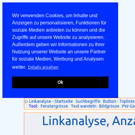
Wir verwenden Cookies, um Inhalte und
Anzeigen zu personalisieren, Funktionen für
soziale Medien anbieten zu können und die
Zugriffe auf unsere Website zu analysieren.
Außerdem geben wir Informationen zu Ihrer
Nutzung unserer Website an unsere Partner
für soziale Medien, Werbung und Analysen
weiter.
Details ansehen
Ok
▷
Linkanalyse - Startseite
Suchbegriffe
Button - Topliste
Tool:
Fenstergrösse
Text wandeln
Bildgrösse
PW-Ge
Linkanalyse, Anz