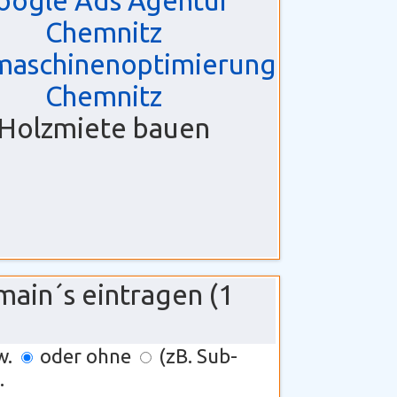
oogle Ads Agentur
Chemnitz
maschinenoptimierung
Chemnitz
Holzmiete bauen
main´s eintragen (1
w.
oder ohne
(zB. Sub-
.