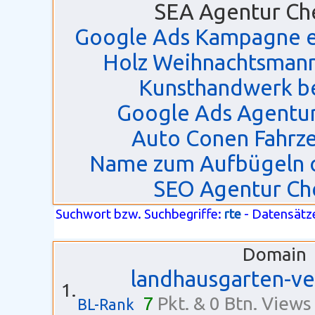
SEA Agentur Ch
Google Ads Kampagne er
Holz Weihnachtsmann 
Kunsthandwerk be
Google Ads Agentu
Auto Conen Fahrz
Name zum Aufbügeln o
SEO Agentur Ch
Suchwort bzw. Suchbegriffe:
rte
- Datensätz
Domain
landhausgarten-ve
1.
7
Pkt. & 0 Btn. Views
BL-Rank