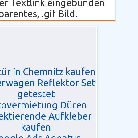
cher Textlink eingebunden
arentes, .gif Bild.
ür in Chemnitz kaufen
erwagen Reflektor Set
getestet
tovermietung Düren
ektierende Aufkleber
kaufen