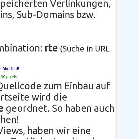
peicherten Verlinkungen,
ns, Sub-Domains bzw.
mbination:
rte
(Suche in URL
 Blickfeld!
 30 pixels!
Quellcode zum Einbau auf
rtseite wird die
e
geordnet. So haben auch
ehen!
Views, haben wir eine