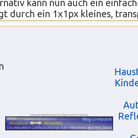
ernativ kann nun auch ein einfa
t durch ein 1x1px kleines, transp
n
Haust
Kind
Au
Refl
diesen Werbebanner Spot jetzt buchen