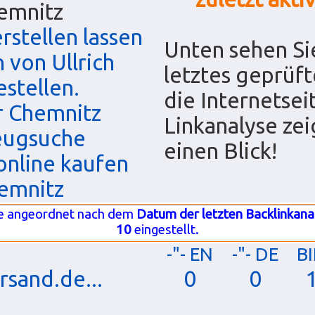
emnitz
stellen lassen
Unten sehen Sie
von Ullrich
letztes geprüft
stellen.
die Internetsei
r Chemnitz
Linkanalyse zei
eugsuche
einen Blick!
nline kaufen
emnitz
e angeordnet nach dem
Datum der letzten Backlinkana
10
eingestellt.
-"- EN
-"- DE
B
rsand.de...
0
0