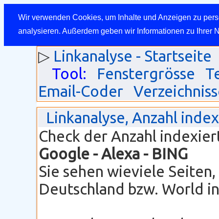
Wir verwenden Cookies, um Inhalte und Anzeigen zu perso
analysieren. Außerdem geben wir Informationen zu Ihrer 
▷
Linkanalyse - Startseite
Tool:
Fenstergrösse
T
Email-Coder
Verzeichniss
Linkanalyse, Anzahl inde
Check der Anzahl indexier
Google
- Alexa - BING
Sie sehen wieviele Seiten
Deutschland bzw. World ind