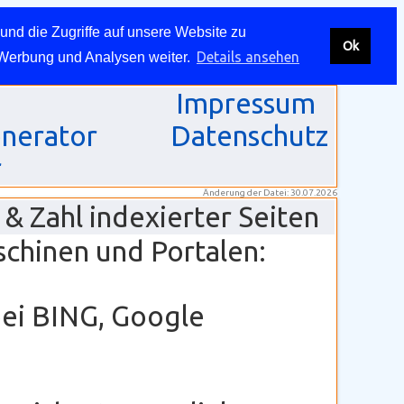
und die Zugriffe auf unsere Website zu
Ok
Details ansehen
 Werbung und Analysen weiter.
Impressum
nerator
Datenschutz
r
Änderung der Datei: 30.07.2026
& Zahl indexierter Seiten
schinen und Portalen:
bei BING, Google