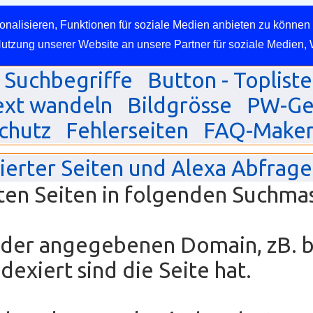
nalisieren, Funktionen für soziale Medien anbieten zu können 
Nutzung unserer Website an unsere Partner für soziale Medien,
Suchbegriffe
Button - Topliste
ext wandeln
Bildgrösse
PW-Ge
chutz
Fehlerseiten
FAQ-Make
xierter Seiten und Alexa Abfrage
ten Seiten in folgenden Suchma
, der angegebenen Domain, zB. 
exiert sind die Seite hat.