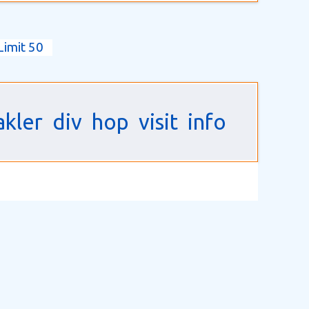
Limit 50
akler
div
hop
visit
info