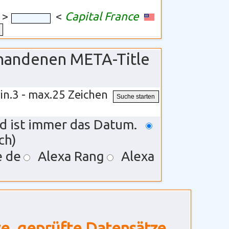
>
<
Capital France
rhandenen META-Title
in.3 - max.25 Zeichen
rd ist immer das Datum.
ch)
e de
Alexa Rang
Alexa
ve, geprüfte Datensätze