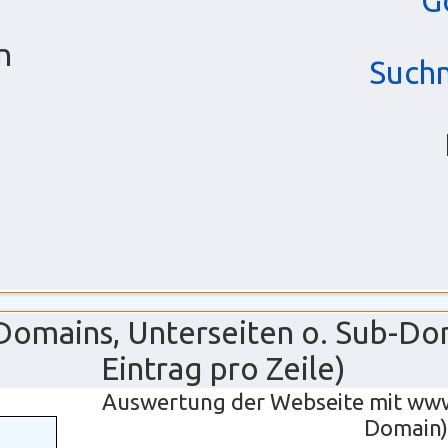
G
n
Such
g
 Domains, Unterseiten o. Sub-Do
Eintrag pro Zeile)
Auswertung der Webseite mit ww
Domain)