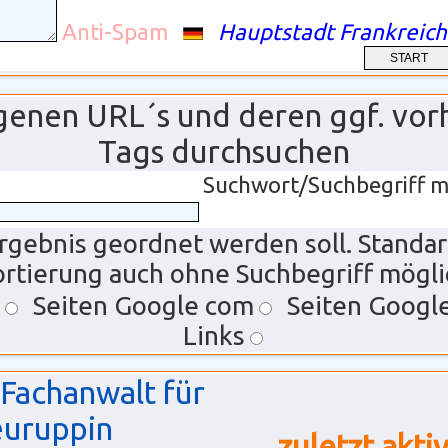
Anti-Spam
Hauptstadt Frankreich
ragenen URL´s und deren ggf. vo
Tags durchsuchen
Suchwort/Suchbegriff m
rgebnis geordnet werden soll. Standa
ortierung auch ohne Suchbegriff mögli
Seiten Google com
Seiten Googl
Links
Fachanwalt für
euruppin
zuletzt akti