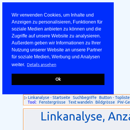
Wir verwenden Cookies, um Inhalte und
Anzeigen zu personalisieren, Funktionen für
soziale Medien anbieten zu können und die
Zugriffe auf unsere Website zu analysieren.
Außerdem geben wir Informationen zu Ihrer
Nutzung unserer Website an unsere Partner
für soziale Medien, Werbung und Analysen
weiter.
Details ansehen
Ok
▷
Linkanalyse - Startseite
Suchbegriffe
Button - Topliste
Tool:
Fenstergrösse
Text wandeln
Bildgrösse
PW-Ge
Linkanalyse, Anz