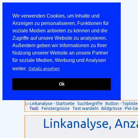
Wir verwenden Cookies, um Inhalte und
Anzeigen zu personalisieren, Funktionen für
soziale Medien anbieten zu können und die
Zugriffe auf unsere Website zu analysieren.
Außerdem geben wir Informationen zu Ihrer
Nutzung unserer Website an unsere Partner
für soziale Medien, Werbung und Analysen
weiter.
Details ansehen
Ok
▷
Linkanalyse - Startseite
Suchbegriffe
Button - Topliste
Tool:
Fenstergrösse
Text wandeln
Bildgrösse
PW-Ge
Linkanalyse, Anz