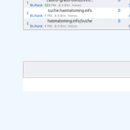
casino-gratis-bonus.info...
0
1.
BL-Rank
505
Pkt. & 0 Btn. Views
suche.haematoming.info
0
2.
BL-Rank
1
Pkt. & 0 Btn. Views
haematoming.info/suche
0
3.
BL-Rank
1
Pkt. & 0 Btn. Views