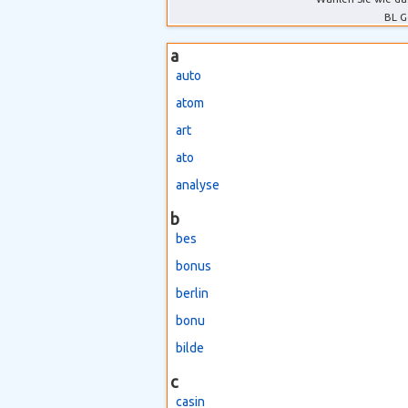
BL G
a
auto
atom
art
ato
analyse
b
bes
bonus
berlin
bonu
bilde
c
casin