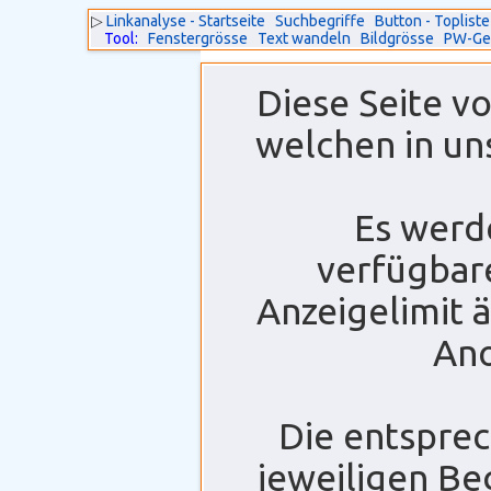
▷
Linkanalyse - Startseite
Suchbegriffe
Button - Topliste
Tool:
Fenstergrösse
Text wandeln
Bildgrösse
PW-Ge
Diese Seite v
welchen in un
Es werde
verfügbare
Anzeigelimit 
Ano
Die entsprec
jeweiligen Beg